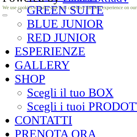
GREEN SUITE
Facebook
Instagram
We use cookies to make sure you can have the best experience on our si
BLUE JUNIOR
RED JUNIOR
ESPERIENZE
GALLERY
SHOP
Scegli il tuo BOX
Scegli i tuoi PRODOT
CONTATTI
PRENOTA ORA