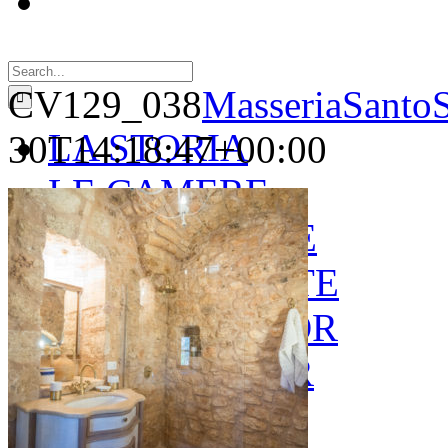
Search
for:
CV129_038
MasseriaSantoS
LA STORIA
30T14:18:47+00:00
LE CAMERE
GOLD SUITE
GREEN SUITE
BLUE JUNIOR
RED JUNIOR
ESPERIENZE