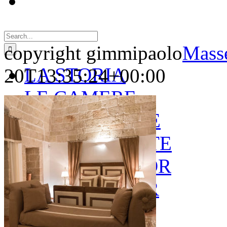
Search
for:
copyright gimmipaolo
Masse
LA STORIA
20T13:35:24+00:00
LE CAMERE
GOLD SUITE
GREEN SUITE
BLUE JUNIOR
RED JUNIOR
ESPERIENZE