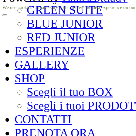
GREEN SUITE
Facebook
Instagram
We use cookies to make sure you can have the best experience on our si
BLUE JUNIOR
RED JUNIOR
ESPERIENZE
GALLERY
SHOP
Scegli il tuo BOX
Scegli i tuoi PRODOT
CONTATTI
PRENOTA ORA