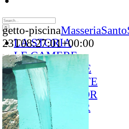
Search
for:
getto-piscina
MasseriaSanto
LA STORIA
23T08:27:01+00:00
LE CAMERE
GOLD SUITE
GREEN SUITE
BLUE JUNIOR
RED JUNIOR
ESPERIENZE