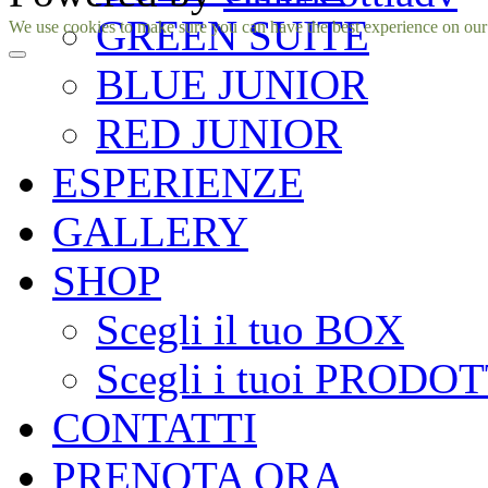
GREEN SUITE
Facebook
Instagram
We use cookies to make sure you can have the best experience on our si
BLUE JUNIOR
RED JUNIOR
ESPERIENZE
GALLERY
SHOP
Scegli il tuo BOX
Scegli i tuoi PRODOT
CONTATTI
PRENOTA ORA