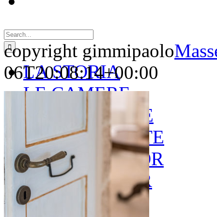
Search
for:
copyright gimmipaolo
Masse
LA STORIA
06T20:08:14+00:00
LE CAMERE
GOLD SUITE
GREEN SUITE
BLUE JUNIOR
RED JUNIOR
ESPERIENZE