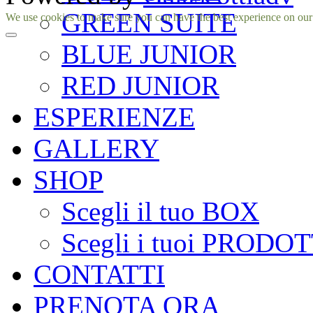
GREEN SUITE
Facebook
Instagram
We use cookies to make sure you can have the best experience on our si
BLUE JUNIOR
RED JUNIOR
ESPERIENZE
GALLERY
SHOP
Scegli il tuo BOX
Scegli i tuoi PRODOT
CONTATTI
PRENOTA ORA