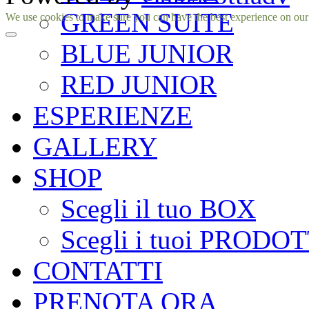
GREEN SUITE
Facebook
Instagram
We use cookies to make sure you can have the best experience on our si
BLUE JUNIOR
RED JUNIOR
ESPERIENZE
GALLERY
SHOP
Scegli il tuo BOX
Scegli i tuoi PRODOT
CONTATTI
PRENOTA ORA