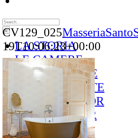
Search
for:
CV129_025
MasseriaSantoS
LA STORIA
19T10:06:23+00:00
LE CAMERE
GOLD SUITE
GREEN SUITE
BLUE JUNIOR
RED JUNIOR
ESPERIENZE