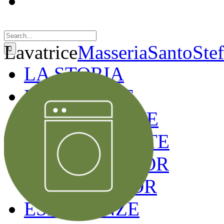
Search
for:
Lavatrice
MasseriaSantoSte
LA STORIA
LE CAMERE
GOLD SUITE
GREEN SUITE
BLUE JUNIOR
RED JUNIOR
ESPERIENZE