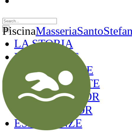
Search
for:
Piscina
MasseriaSantoStefa
LA STORIA
LE CAMERE
GOLD SUITE
GREEN SUITE
BLUE JUNIOR
RED JUNIOR
ESPERIENZE