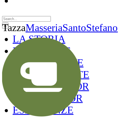
Search
for:
Tazza
MasseriaSantoStefano
LA STORIA
LE CAMERE
GOLD SUITE
GREEN SUITE
BLUE JUNIOR
RED JUNIOR
ESPERIENZE