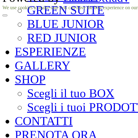
GREEN SUITE
Facebook
Instagram
We use cookies to make sure you can have the best experience on our si
BLUE JUNIOR
RED JUNIOR
ESPERIENZE
GALLERY
SHOP
Scegli il tuo BOX
Scegli i tuoi PRODOT
CONTATTI
PRENOTA ORA