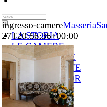
Search
for:
ingresso-camere
MasseriaSa
LA STORIA
27T20:56:36+00:00
LE CAMERE
GOLD SUITE
GREEN SUITE
BLUE JUNIOR
RED JUNIOR
ESPERIENZE