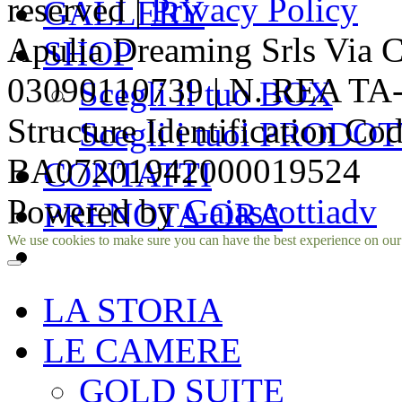
reserved |
Privacy Policy
GALLERY
Apulia Dreaming Srls Via 
SHOP
03090110739 | N. REA TA-1
Scegli il tuo BOX
Structure Identification Co
Scegli i tuoi PRODOT
BA07201942000019524
CONTATTI
Powered by
Gaiascottiadv
PRENOTA ORA
Facebook
Instagram
We use cookies to make sure you can have the best experience on our si
LA STORIA
LE CAMERE
GOLD SUITE