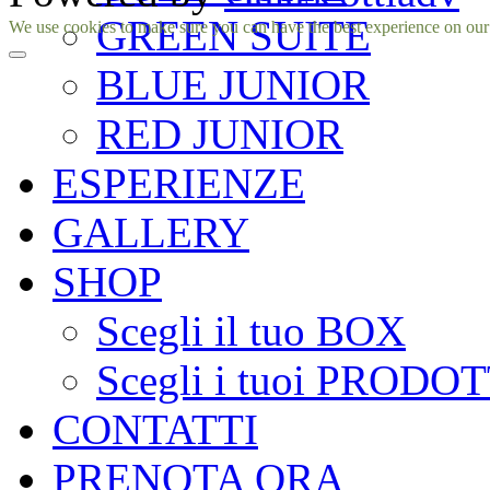
GREEN SUITE
Facebook
Instagram
We use cookies to make sure you can have the best experience on our si
BLUE JUNIOR
RED JUNIOR
ESPERIENZE
GALLERY
SHOP
Scegli il tuo BOX
Scegli i tuoi PRODOT
CONTATTI
PRENOTA ORA