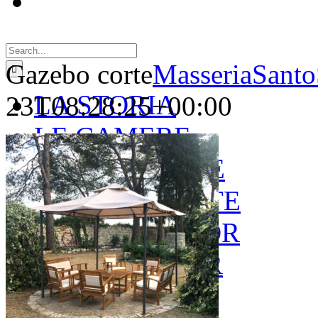
Search
for:
Gazebo corte
MasseriaSanto
LA STORIA
23T08:28:25+00:00
LE CAMERE
GOLD SUITE
GREEN SUITE
BLUE JUNIOR
RED JUNIOR
ESPERIENZE