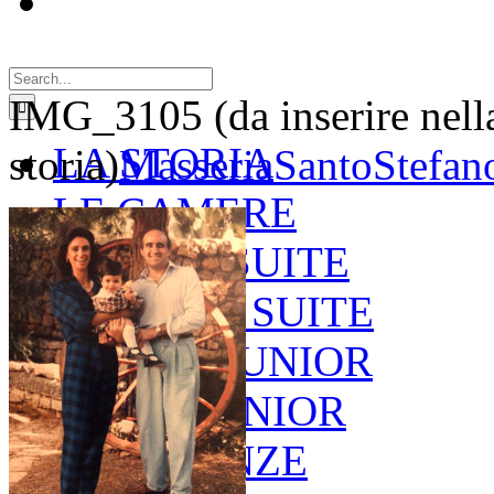
Search
for:
IMG_3105 (da inserire nell
LA STORIA
storia)
MasseriaSantoStefan
LE CAMERE
GOLD SUITE
GREEN SUITE
BLUE JUNIOR
RED JUNIOR
ESPERIENZE