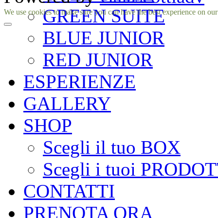
GREEN SUITE
Facebook
Instagram
We use cookies to make sure you can have the best experience on our si
BLUE JUNIOR
RED JUNIOR
ESPERIENZE
GALLERY
SHOP
Scegli il tuo BOX
Scegli i tuoi PRODOT
CONTATTI
PRENOTA ORA