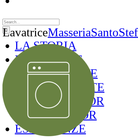
Search
for:
Lavatrice
MasseriaSantoSte
LA STORIA
LE CAMERE
GOLD SUITE
GREEN SUITE
BLUE JUNIOR
RED JUNIOR
ESPERIENZE