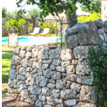
GOLD SUITE
GREEN SUITE
BLUE JUNIOR
RED JUNIOR
ESPERIENZE
GALLERY
SHOP
Scegli il tuo BOX
Scegli i tuoi PRODOT
CONTATTI