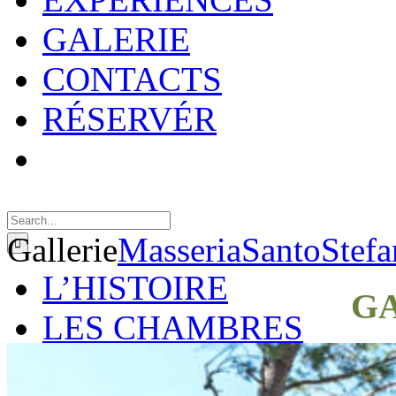
GALERIE
CONTACTS
RÉSERVÉR
Search
for:
Gallerie
MasseriaSantoStefa
L’HISTOIRE
G
LES CHAMBRES
GOLD SUITE