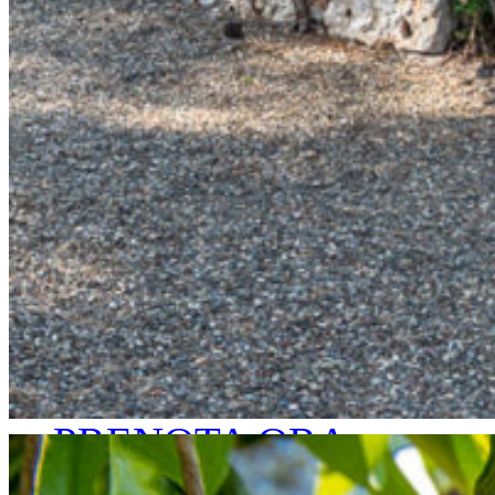
PRENOTA ORA
Go to...
LA STORIA
LE CAMERE
ESPERIENZE
GALLERY
SHOP
CONTATTI
PRENOTA ORA