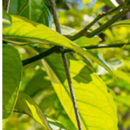
Go to...
L’HISTOIRE
LES CHAMBRES
EXPERIENCES
GALERIE
CONTACTS
RÉSERVÉR