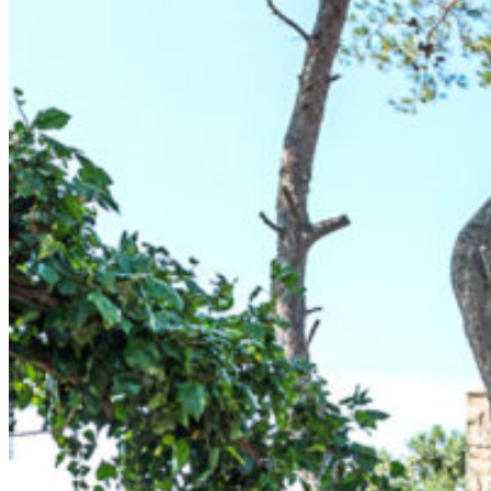
GREEN SUITE
BLUE JUNIOR
RED JUNIOR
EXPERIENCES
GALERIE
CONTACTS
RÉSERVÉR
LA STORIA
LE CAMERE