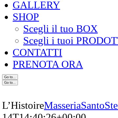
GALLERY
SHOP
Scegli il tuo BOX
Scegli i tuoi PRODOT
CONTATTI
PRENOTA ORA
Go to...
Go to...
L’Histoire
MasseriaSantoSte
14T14:40:26+00:00