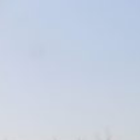
Orecchiette artigianali 
€
2.70
Iva inclusa
Add to cart
Details