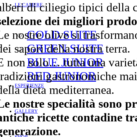
alberi di ciliegio tipici del
LE CAMERE
selezione dei migliori prodot
Le nostre olive si trasforman
GOLD SUITE
dei sapori della nostra terra.
GREEN SUITE
E non solo… tutta una variet
BLUE JUNIOR
tradizioni gastronomiche mai
RED JUNIOR
ESPERIENZE
della dieta mediterranea.
Le nostre specialità sono pr
GALLERY
antiche ricette contadine t
generazione.
SHOP