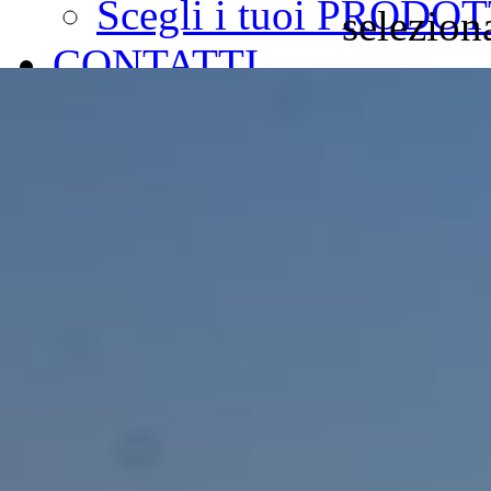
Scegli i tuoi PRODOT
selezion
CONTATTI
PRENOTA ORA
Go to...
Go to...