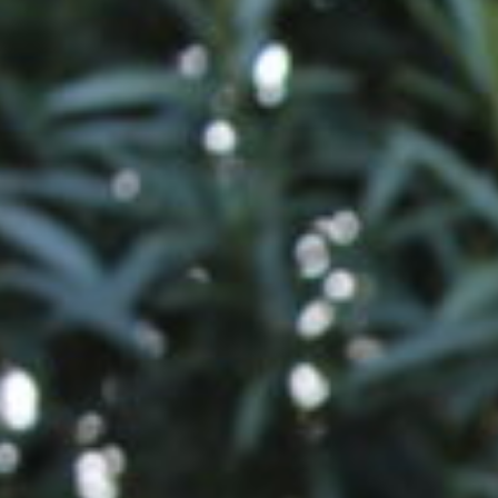
Sort by
Default Order
Sort by
Default Orde
Sort by
Name
Sort by
Price
Sort by
Date
Sort by
Popularity
Show
12 Products
Show
12 Products