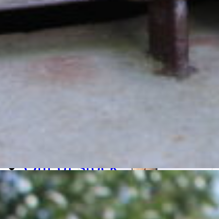
Bottiglia Olio Evo 0,50 l
€
14.00
Iva inclusa
Add to cart
Details
Out of stock