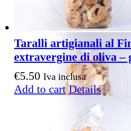
Taralli artigianali al Fi
extravergine di oliva – 
€
5.50
Iva inclusa
Add to cart
Details