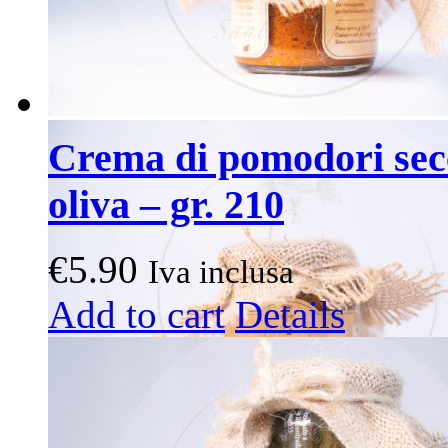
Crema di pomodori secc
oliva – gr. 210
€
5.90
Iva inclusa
Add to cart
Details