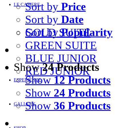
Sort by
Price
LE CAMERE
Sort by
Date
Sort by
Popularity
GOLD SUITE
GREEN SUITE
BLUE JUNIOR
Show
24 Products
RED JUNIOR
Show
12 Products
ESPERIENZE
Show
24 Products
Show
36 Products
GALLERY
SHOP