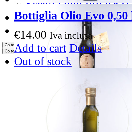
Scegli i tuoi PRODOT
Bottiglia Olio Evo 0,50 l
CONTATTI
PRENOTA ORA
€
14.00
Iva inclusa
Add to cart
Details
Go to...
Go to...
Out of stock