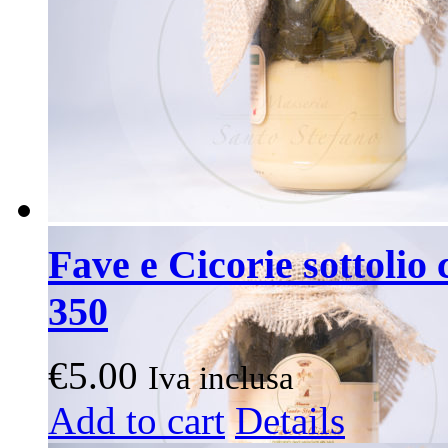
Fave e Cicorie sottolio 
350
€
5.00
Iva inclusa
Add to cart
Details