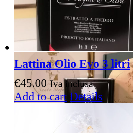
Lattina Olio Evo 3 litri
€
45.00
Iva inclusa
Add to cart
Details