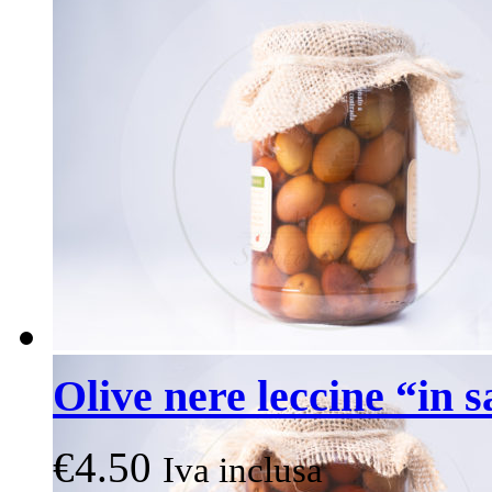
Olive nere leccine “in 
€
4.50
Iva inclusa