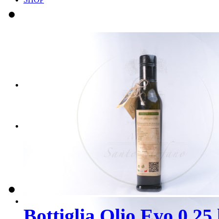
Scegli il tuo BOX
Scegli i tuoi PRODOT
CONTATTI
PRENOTA ORA
Bottiglia Olio Evo 0,25 l