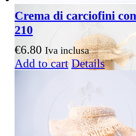
Crema di carciofini con 
210
€
6.80
Iva inclusa
Add to cart
Details