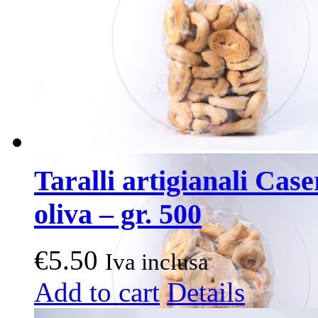
Taralli artigianali Case
oliva – gr. 500
€
5.50
Iva inclusa
Add to cart
Details