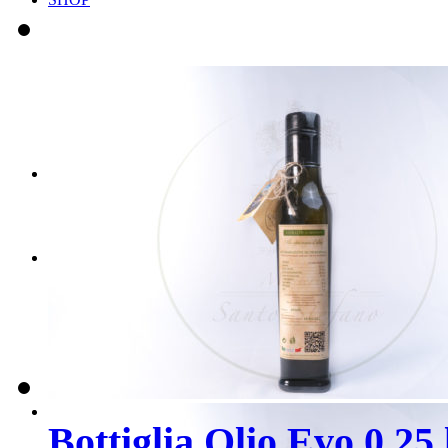
Scegli il tuo BOX
Scegli i tuoi PRODOT
CONTATTI
PRENOTA ORA
Bottiglia Olio Evo 0,25 l