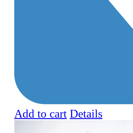
This
Add to cart
Details
product
has
multiple
variants.