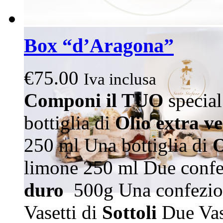
Box “d’Aragona”
€
75.00
Iva inclusa
Componi il TUO
special
bottiglia di
Olio extra v
250 ml Una bottiglia di
O
limone 250 ml Due confe
duro
500g Una confezio
Vasetti di
Sottoli
Due Vas