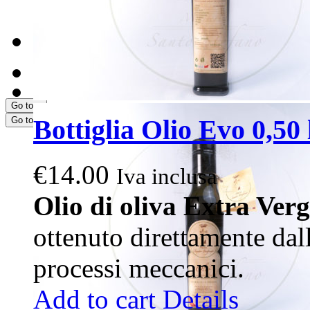
Scegli i tuoi PRODOT
CONTATTI
PRENOTA ORA
Go to...
Bottiglia Olio Evo 0,50 l
Go to...
€
14.00
Iva inclusa
Olio di oliva Extra Ver
ottenuto direttamente dal
processi meccanici.
Add to cart
Details