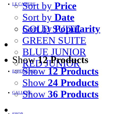
Sort by
Price
LE CAMERE
Sort by
Date
Sort by
Popularity
GOLD SUITE
GREEN SUITE
BLUE JUNIOR
Show
12 Products
RED JUNIOR
Show
12 Products
ESPERIENZE
Show
24 Products
Show
36 Products
GALLERY
SHOP