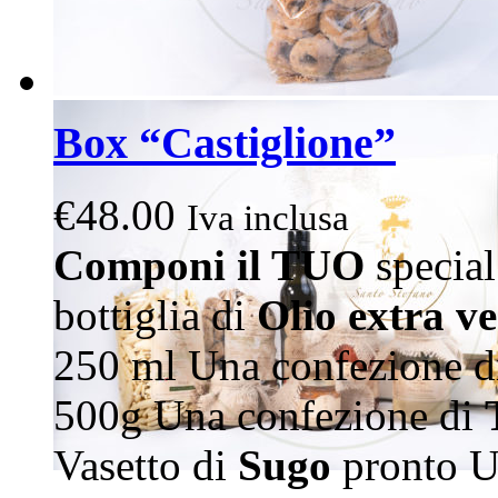
Box “Castiglione”
€
48.00
Iva inclusa
Componi il TUO
special
bottiglia di
Olio extra v
250 ml Una confezione 
500g Una confezione di
Vasetto di
Sugo
pronto U