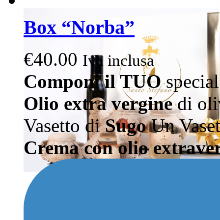
Box “Norba”
€
40.00
Iva inclusa
Componi il TUO
special
Olio extra vergine
di oli
Vasetto di
Sugo
Un Vaset
Crema con olio extraver