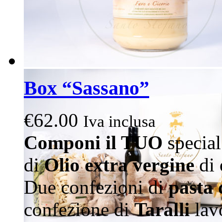
Box “Sassano”
€
62.00
Iva inclusa
Componi il TUO
special
di
Olio extra vergine
di 
Due confezioni di
pasta 
confezione di
Taralli
lav