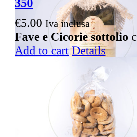
350
€
5.00
Iva inclusa
Fave e Cicorie sottolio
c
Add to cart
Details