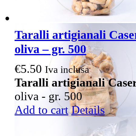
Taralli artigianali Case
oliva – gr. 500
€
5.50
Iva inclusa
Taralli artigianali Case
oliva - gr. 500
Add to cart
Details