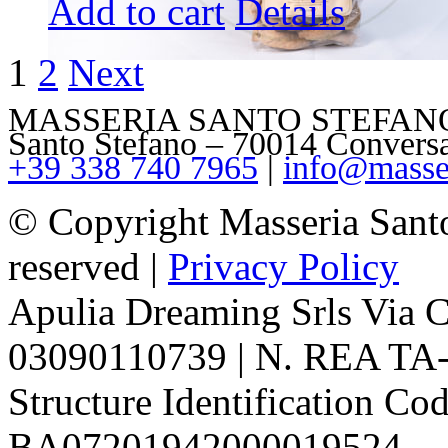
Add to cart
Details
1
2
Next
MASSERIA SANTO STEFANO – V
Santo Stefano – 70014 Convers
+39 338 740 7965
|
info@masser
© Copyright Masseria Sant
reserved |
Privacy Policy
Apulia Dreaming Srls Via 
03090110739 | N. REA TA-1
Structure Identification Co
BA07201942000019524