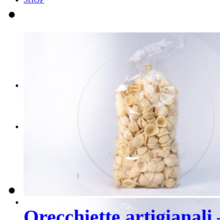
Scegli il tuo BOX
Scegli i tuoi PRODOT
CONTATTI
PRENOTA ORA
Orecchiette artigianali 