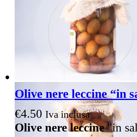
Olive nere leccine “in 
€
4.50
Iva inclusa
Olive nere leccine
"in sa