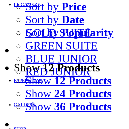
Sort by
Price
LE CAMERE
Sort by
Date
Sort by
Popularity
GOLD SUITE
GREEN SUITE
BLUE JUNIOR
Show
12 Products
RED JUNIOR
Show
12 Products
ESPERIENZE
Show
24 Products
Show
36 Products
GALLERY
SHOP