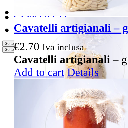
Scegli i tuoi PRODOT
CONTATTI
Cavatelli artigianali – g
PRENOTA ORA
€
2.70
Go to...
Iva inclusa
Go to...
Cavatelli artigianali
– g
Add to cart
Details